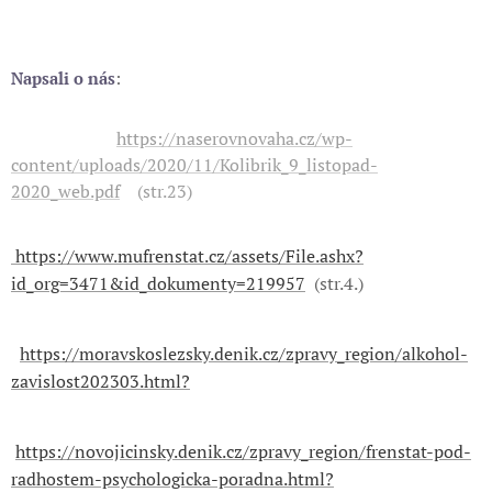
:
Napsali o nás
https://naserovnovaha.cz/wp-
content/uploads/2020/11/Kolibrik_9_listopad-
2020_web.pdf
(str.23)
https://www.mufrenstat.cz/assets/File.ashx?
id_org=3471&id_dokumenty=219957
(str.4.)
https://moravskoslezsky.denik.cz/zpravy_region/alkohol-
zavislost202303.html?
https://novojicinsky.denik.cz/zpravy_region/frenstat-pod-
radhostem-psychologicka-poradna.html?